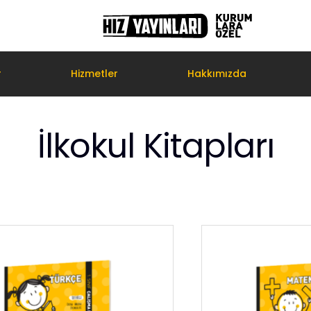
r
Hizmetler
Hakkımızda
İlkokul Kitapları