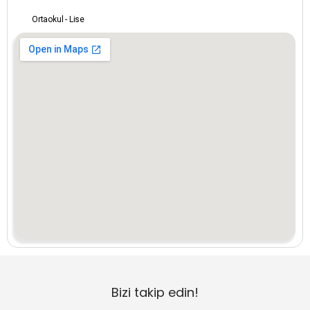
Amasya
Ortaokul - Lise
Ankara
Antalya
Ardahan
Artvin
Aydın
Balıkesir
Bartın
Batman
Bizi takip edin!