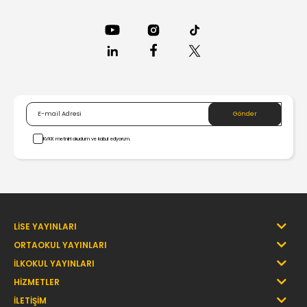
Bayburt
Bilecik
Bingöl
Bitlis
Bolu
KVKK metnini okudum ve kabul ediyorum.
Burdur
Bursa
LİSE YAYINLARI
Çanakkale
ORTAOKUL YAYINLARI
Çankırı
İLKOKUL YAYINLARI
HİZMETLER
Çorum
İLETİŞİM