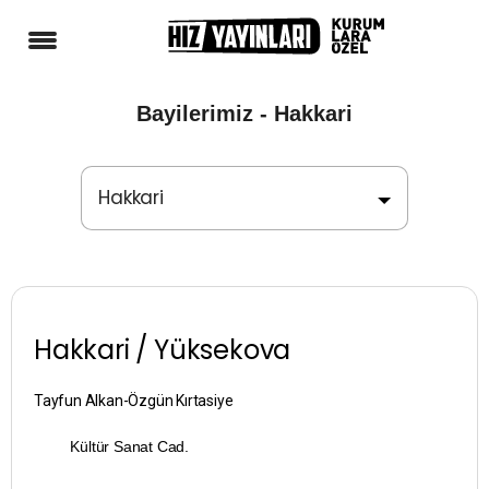
Bayilerimiz - Hakkari
Hakkari
Adana
Adıyaman
Hakkari / Yüksekova
Afyonkarahisar
Ağrı
Tayfun Alkan-Özgün Kırtasiye
Kültür Sanat Cad.
Aksaray