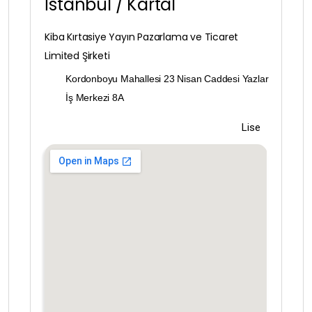
İstanbul / Kartal
İstanbul
Kiba Kırtasiye Yayın Pazarlama ve Ticaret
İzmir
Limited Şirketi
Kahramanmaraş
Kordonboyu Mahallesi 23 Nisan Caddesi Yazlar
İş Merkezi 8A
Karabük
Lise
Karaman
Kars
Kastamonu
Kayseri
Kilis