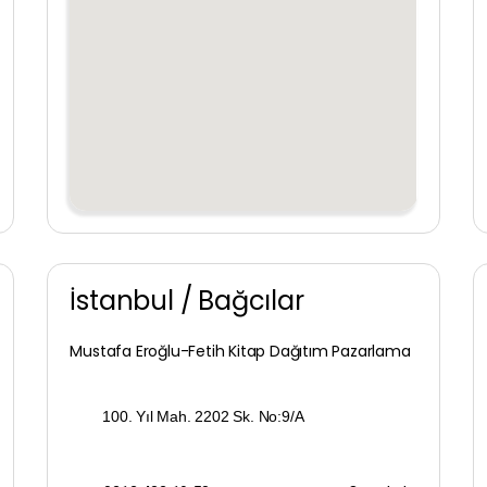
Muğla
Muş
Nevşehir
Niğde
Ordu
İstanbul / Bağcılar
Osmaniye
Mustafa Eroğlu-Fetih Kitap Dağıtım Pazarlama
Rize
Sakarya
100. Yıl Mah. 2202 Sk. No:9/A
Samsun