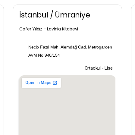
Afyonkarahisar
İstanbul / Ümraniye
Ağrı
Cafer Yıldız – Lavinia Kitabevi
Aksaray
Necip Fazıl Mah. Alemdağ Cad. Metrogarden
Amasya
AVM No:940/154
Ankara
Ortaokul - Lise
Antalya
Ardahan
Artvin
Aydın