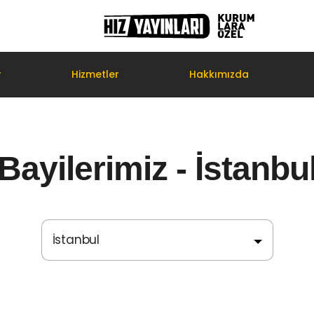
r
Hizmetler
Hakkımızda
Bayilerimiz - İstanbu
İstanbul
Adana
Adıyaman