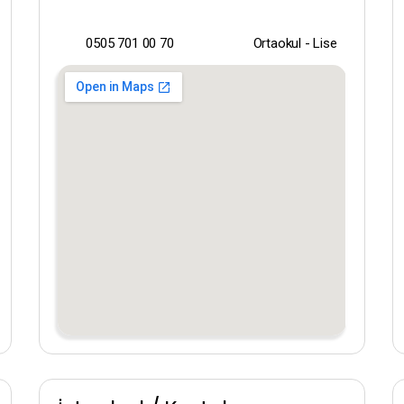
Erzurum
0505 701 00 70
Ortaokul - Lise
Eskişehir
Gaziantep
Giresun
Gümüşhane
Hakkari
Hatay
Iğdır
Isparta