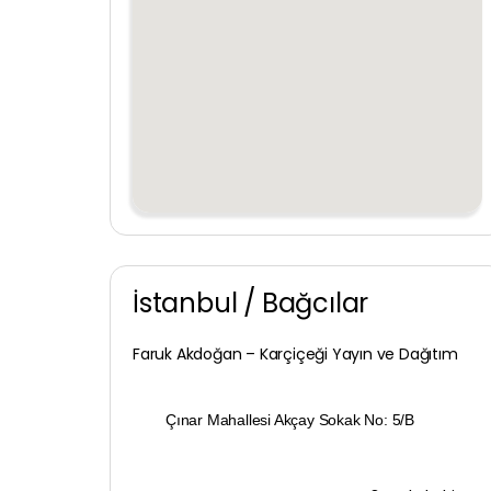
İstanbul / Bağcılar
Faruk Akdoğan – Karçiçeği Yayın ve Dağıtım
Çınar Mahallesi Akçay Sokak No: 5/B