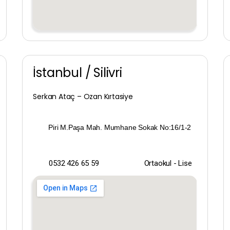
Kırıkkale
Kırklareli
Kırşehir
İstanbul / Silivri
Kocaeli
Serkan Ataç – Ozan Kırtasiye
Konya
Kütahya
Piri M.Paşa Mah. Mumhane Sokak No:16/1-2
Malatya
0532 426 65 59
Ortaokul - Lise
Manisa
Mardin
Mersin