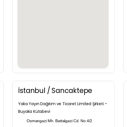
Bursa
Çanakkale
Çankırı
Çorum
Denizli
Diyarbakır
Düzce
İstanbul / Sancaktepe
Edirne
Yaka Yayın Dağıtım ve Ticaret Limited Şirketi –
Elazığ
Buyaka Kütabevi
Osmangazi Mh. Battalgazi Cd. No:4/2
Erzincan