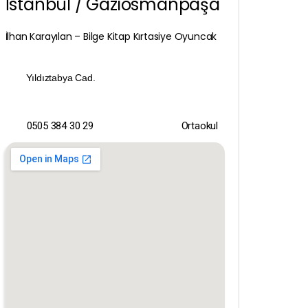
İstanbul / Gaziosmanpaşa
İlhan Karayılan – Bilge Kitap Kırtasiye Oyuncak
Yıldıztabya Cad.
0505 384 30 29
Ortaokul