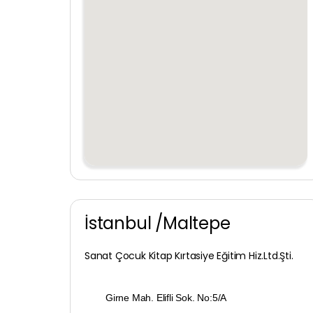
İstanbul /Maltepe
Sanat Çocuk Kitap Kırtasiye Eğitim Hiz.Ltd.Şti.
Girne Mah. Elifli Sok. No:5/A