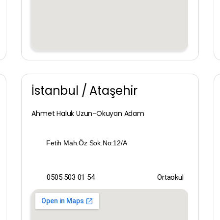
Balıkesir
Bartın
Batman
Bayburt
İstanbul / Ataşehir
Bilecik
Ahmet Haluk Uzun-Okuyan Adam
Bingöl
Fetih Mah.Öz Sok.No:12/A
Bitlis
Bolu
0505 503 01 54
Ortaokul
Burdur