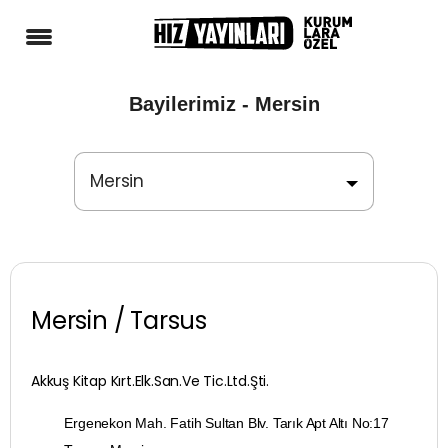
Bayilerimiz - Mersin
Mersin
Adana
Adıyaman
Mersin / Tarsus
Afyonkarahisar
Ağrı
Akkuş Kitap Kırt.Elk.San.Ve Tic.Ltd.Şti.
Aksaray
Ergenekon Mah. Fatih Sultan Blv. Tarık Apt Altı No:17