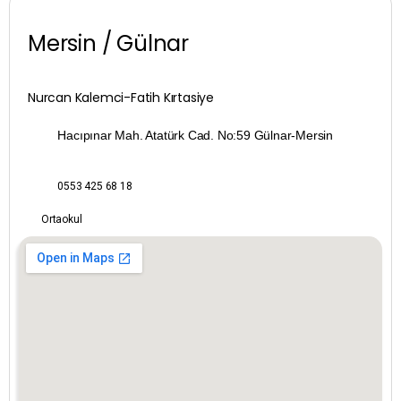
Konya
Mersin / Gülnar
Kütahya
Nurcan Kalemci-Fatih Kırtasiye
Malatya
Hacıpınar Mah. Atatürk Cad. No:59 Gülnar-Mersin
Manisa
0553 425 68 18
Mardin
Ortaokul
Mersin
Muğla
Muş
Nevşehir