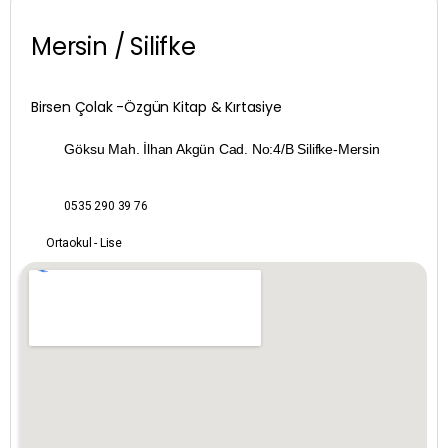
Bayburt
Mersin / Silifke
Bilecik
Bingöl
Birsen Çolak -Özgün Kitap & Kırtasiye
Bitlis
Göksu Mah. İlhan Akgün Cad. No:4/B Silifke-Mersin
Bolu
0535 290 39 76
Burdur
Ortaokul - Lise
Bursa
Çanakkale
Çankırı
Çorum