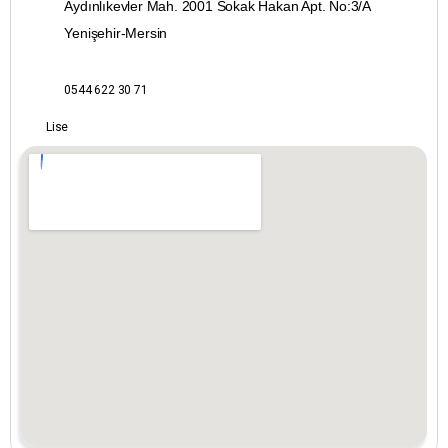
Aydınlıkevler Mah. 2001 Sokak Hakan Apt. No:3/A
Zonguldak
Yenişehir-Mersin
0544 622 30 71
Lise