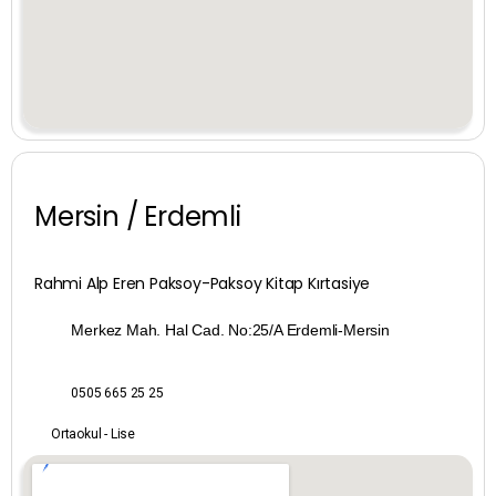
Niğde
Ordu
Osmaniye
Rize
Mersin / Erdemli
Sakarya
Samsun
Rahmi Alp Eren Paksoy-Paksoy Kitap Kırtasiye
Merkez Mah. Hal Cad. No:25/A Erdemli-Mersin
Şanlıurfa
Siirt
0505 665 25 25
Ortaokul - Lise
Sinop