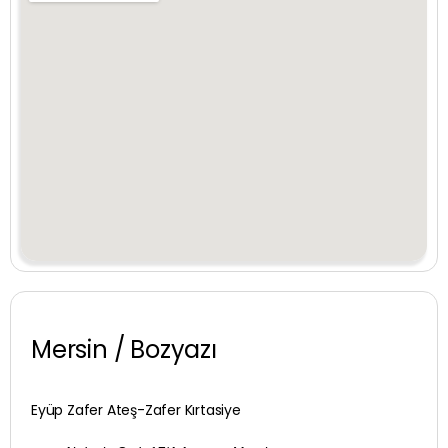
Giresun
Gümüşhane
Hakkari
Hatay
Iğdır
Isparta
İstanbul
Mersin / Bozyazı
İzmir
Kahramanmaraş
Eyüp Zafer Ateş-Zafer Kırtasiye