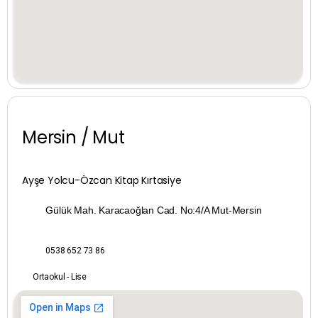
Denizli
Diyarbakır
Düzce
Edirne
Mersin / Mut
Elazığ
Ayşe Yolcu-Özcan Kitap Kırtasiye
Erzincan
Gülük Mah. Karacaoğlan Cad. No:4/A Mut-Mersin
Erzurum
0538 652 73 86
Eskişehir
Ortaokul - Lise
Gaziantep