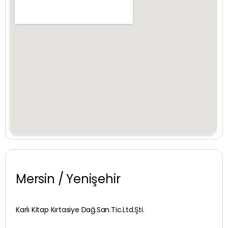
Şırnak
Sivas
Tekirdağ
Tokat
Trabzon
Tunceli
Uşak
Van
Mersin / Yenişehir
Yalova
Karlı Kitap Kırtasiye Dağ.San.Tic.Ltd.Şti.
Yozgat