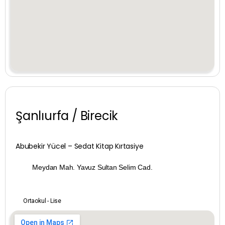
Giresun
Gümüşhane
Hakkari
Hatay
Iğdır
Şanlıurfa / Birecik
Isparta
Abubekir Yücel – Sedat Kitap Kırtasiye
İstanbul
Meydan Mah. Yavuz Sultan Selim Cad.
İzmir
Kahramanmaraş
Ortaokul - Lise