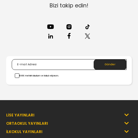
Bizi takip edin!
Niğde
Ordu
Osmaniye
Rize
Sakarya
KVKK metnini okudum ve kabul ediyorum.
Samsun
Şanlıurfa
Siirt
LİSE YAYINLARI
Sinop
ORTAOKUL YAYINLARI
İLKOKUL YAYINLARI