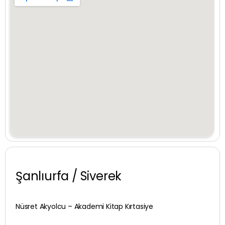
Karabük
Karaman
Kars
Kastamonu
Kayseri
Kilis
Kırıkkale
Kırklareli
Şanlıurfa / Siverek
Kırşehir
Nüsret Akyolcu – Akademi Kitap Kırtasiye
Kocaeli