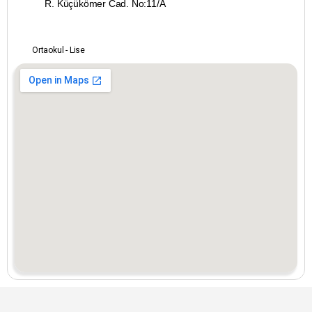
R. Küçükömer Cad. No:11/A
Konya
Ortaokul - Lise
Kütahya
Malatya
Manisa
Mardin
Mersin
Muğla
Muş
Nevşehir