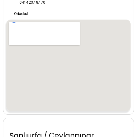
0414 237 87 70
Amasya
Ortaokul
Ankara
Antalya
Ardahan
Artvin
Aydın
Balıkesir
Bartın
Batman
Şanlıurfa / Ceylanpınar