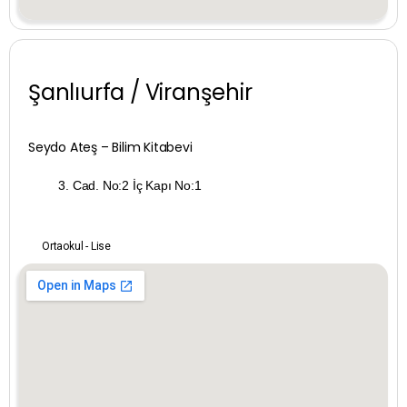
Denizli
Diyarbakır
Şanlıurfa / Viranşehir
Düzce
Seydo Ateş – Bilim Kitabevi
Edirne
3. Cad. No:2 İç Kapı No:1
Elazığ
Erzincan
Ortaokul - Lise
Erzurum
Eskişehir
Gaziantep