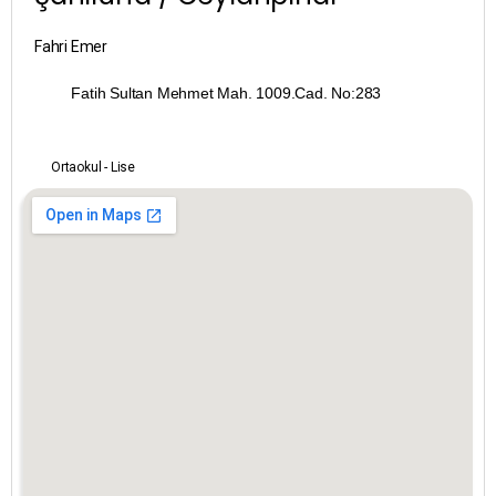
Bayburt
Fahri Emer
Bilecik
Fatih Sultan Mehmet Mah. 1009.Cad. No:283
Bingöl
Bitlis
Ortaokul - Lise
Bolu
Burdur
Bursa
Çanakkale
Çankırı
Çorum