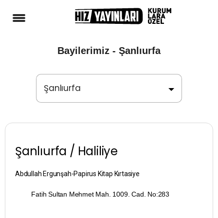
Bayilerimiz - Şanlıurfa
Şanlıurfa
Adana
Adıyaman
Şanlıurfa / Haliliye
Afyonkarahisar
Abdullah Ergunşah-Papirus Kitap Kırtasiye
Ağrı
Fatih Sultan Mehmet Mah. 1009. Cad. No:283
Aksaray