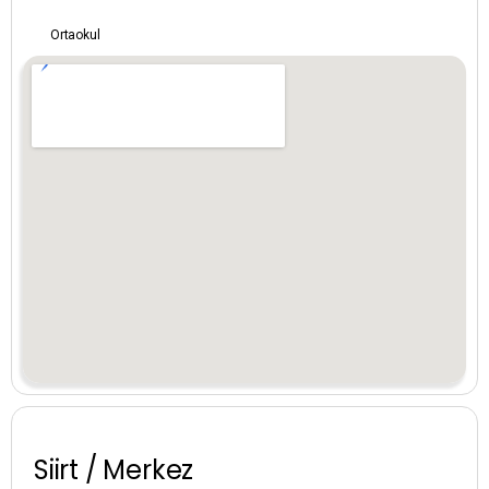
Amasya
Ortaokul
Ankara
Antalya
Ardahan
Artvin
Aydın
Balıkesir
Bartın
Batman
Siirt / Merkez