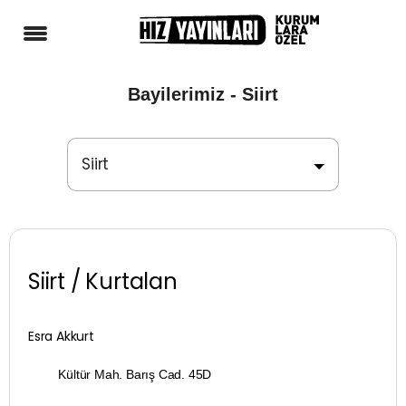
Bayilerimiz - Siirt
Siirt
Adana
Adıyaman
Siirt / Kurtalan
Afyonkarahisar
Ağrı
Esra Akkurt
Kültür Mah. Barış Cad. 45D
Aksaray