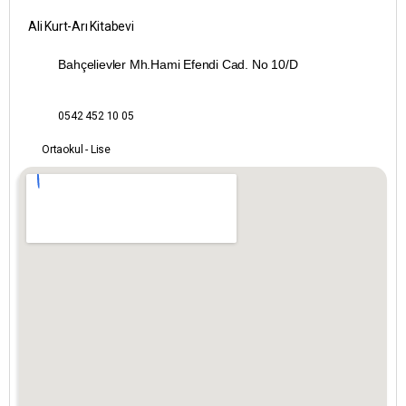
Bayburt
Ali Kurt-Arı Kitabevi
Bilecik
Bahçelievler Mh.Hami Efendi Cad. No 10/D
Bingöl
0542 452 10 05
Bitlis
Ortaokul - Lise
Bolu
Burdur
Bursa
Çanakkale
Çankırı
Çorum