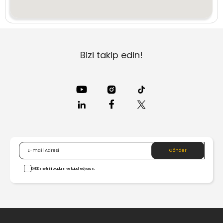
Denizli
Diyarbakır
Bizi takip edin!
Düzce
Edirne
Elazığ
Erzincan
Erzurum
KVKK metnini okudum ve kabul ediyorum.
Eskişehir
Gaziantep